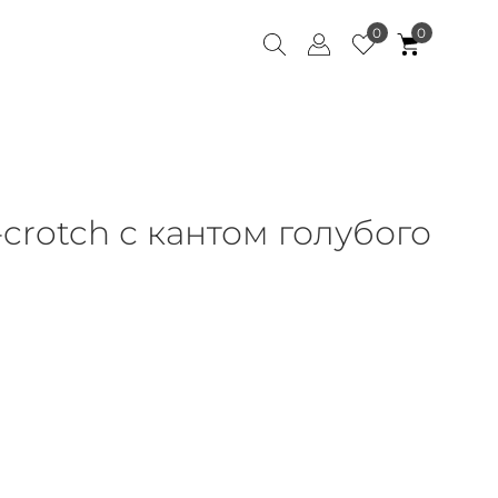
0
0
crotch с кантом голубого