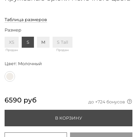
Таблица размеров
Размер
XS
S
M
S Tall
Продан
Продан
Цвет:
Молочный
6590 руб
до +
724
бонусов
В КОРЗИНУ