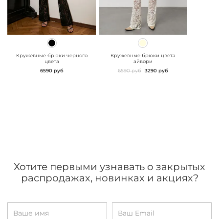
" class="js-prevent-
" class="js-prevent-
images">
images">
Кружевные брюки черного
Кружевные брюки цвета
цвета
айвори
6590 руб
6590 руб
3290 руб
Хотите первыми узнавать о закрытых
распродажах, новинках и акциях?