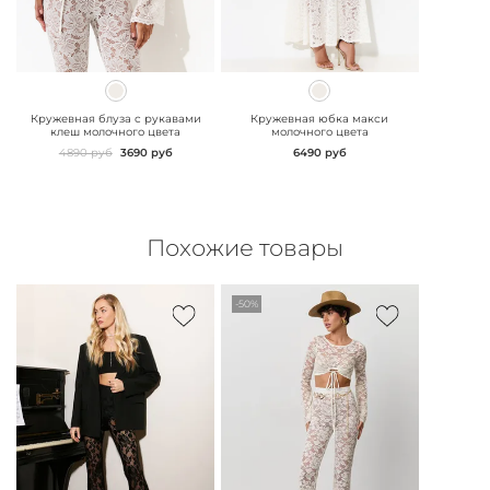
" class="js-prevent-
" class="js-prevent-
images">
images">
Кружевная блуза с рукавами
Кружевная юбка макси
клеш молочного цвета
молочного цвета
4890 руб
3690 руб
6490 руб
Похожие товары
-50%