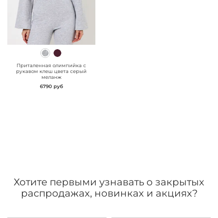
" class="js-prevent-
images">
Приталенная олимпийка с
рукавом клеш цвета серый
меланж
6790 руб
Хотите первыми узнавать о закрытых
распродажах, новинках и акциях?