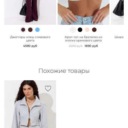
" class="js-prevent-
" class="js-prevent-
" class="
images">
images">
images"
Джоггеры клеш сливового
Кроп топ на бретелях из
Широкие
цвета
хлопка кремового цвета
сл
4590 руб
2690 руб
1890 руб
Похожие товары