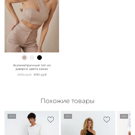
" class="js-prevent-
images">
Асимметричный топ из
джерси цвета какао
2990 руб
890 руб
Похожие товары
-50%
-50%
-26%