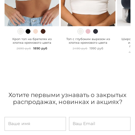
" class="js-prevent-
" class="js-prevent-
" class="
images">
images">
images"
Кроп топ на бретелях из
Топ с глубоким вырезом из
Широкие
хлопка кремового цвета
хлопка кремового цвета
из 
гра
2690 руб
1890 руб
2490 руб
1990 руб
499
Хотите первыми узнавать о закрытых
распродажах, новинках и акциях?