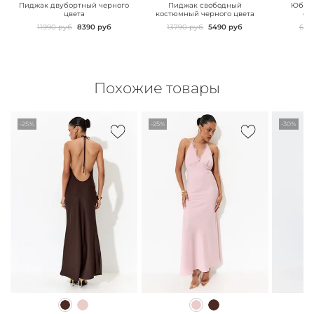
Пиджак двубортный черного
Пиджак свободный
Юбка 
цвета
костюмный черного цвета
сз
11990 руб
8390 руб
13790 руб
5490 руб
629
Похожие товары
-25%
-25%
-30%
" class="js-prevent-
" class="js-prevent-
" class="