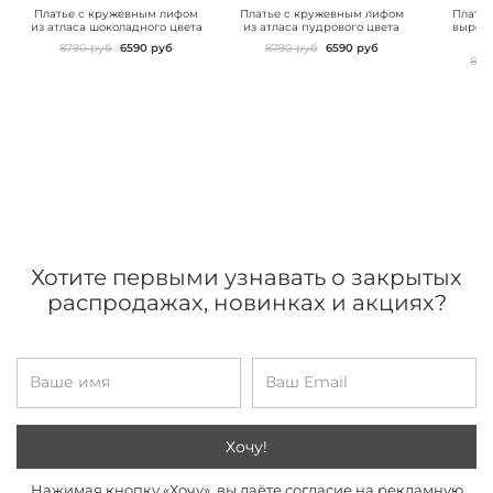
images">
images">
images"
Платье с кружевным лифом
Платье с кружевным лифом
Платье
из атласа шоколадного цвета
из атласа пудрового цвета
вырезо
8790 руб
6590 руб
8790 руб
6590 руб
899
Хотите первыми узнавать о закрытых
распродажах, новинках и акциях?
Хочу!
Нажимая кнопку «Хочу», вы даёте согласие на рекламную