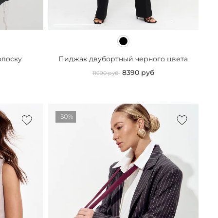
олоску
Пиджак двубортный черного цвета
8390 руб
11990 руб
-50%