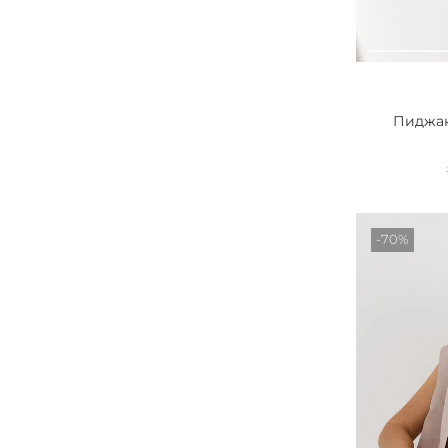
Пиджак
-70%