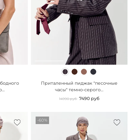
ободного
Приталенный пиджак "песочные
..
часы" темно-серого...
7490 руб
14990 руб
-60%