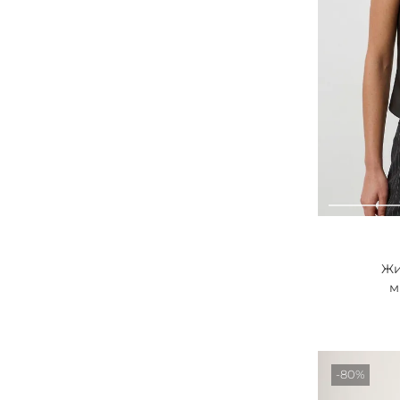
Жи
м
-80%