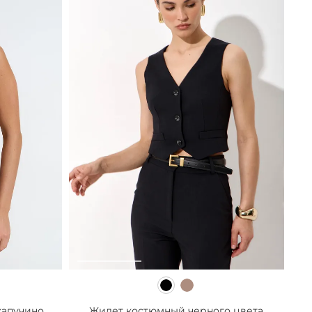
капучино
Жилет костюмный черного цвета