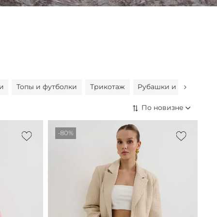
и
Топы и футболки
Трикотаж
Рубашки и блузы
Ш
-80%