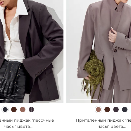
енный пиджак "песочные
Приталенный пиджак "п
часы" цвета...
часы" цвета...