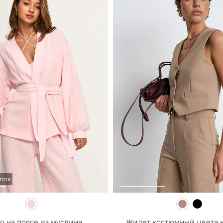
опок
 на поясе из муслина...
Жилет костюмный цвета 