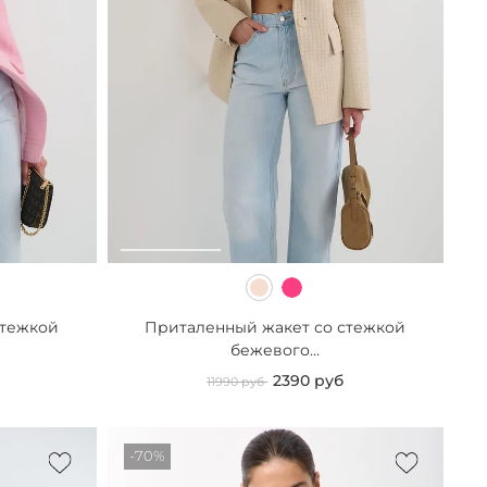
стежкой
Приталенный жакет со стежкой
бежевого...
2390 руб
11990 руб
-70%