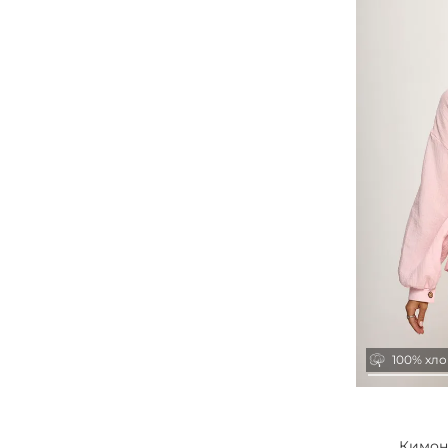
100% хл
Кимоно