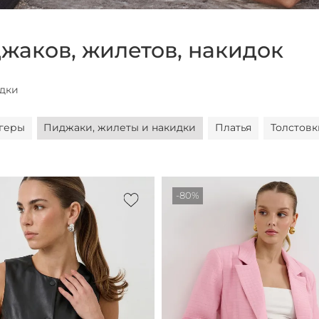
жаков, жилетов, накидок
идки
геры
Пиджаки, жилеты и накидки
Платья
Толстовк
-80%