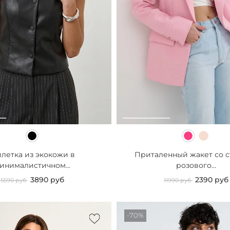
летка из экокожи в
Приталенный жакет со 
инималистичном...
розового...
3890 руб
2390 руб
5590 руб
11990 руб
-70%