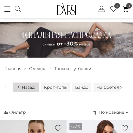
0
0
Главная
Одежда
Топы и футболки
Назад
Кроп-топы
Бандо
На бретелях
Фильтр
-50%