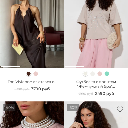
Топ Vivienne из атласа с...
Футболка с принтом
"Жемчужный бра"...
3790 руб
5390 руб
2490 руб
4990 руб
-40%
-50%