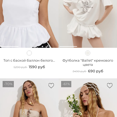
Топ с баской баллон белого...
Футболка "Ballet" кремового
цвета
1590 руб
5290 руб
690 руб
3490 руб
-70%
-61%