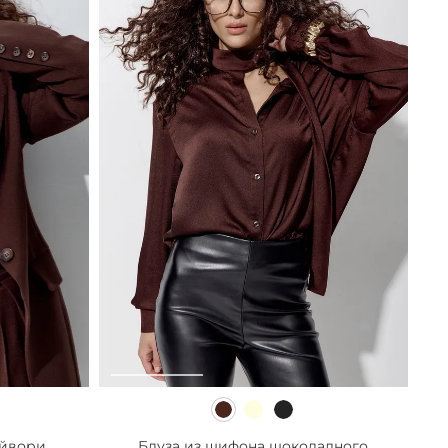
йвори...
Блуза из шифона шоколадного