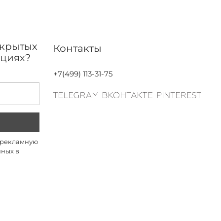
акрытых
Контакты
кциях?
+7(499) 113-31-75
а рекламную
нных в