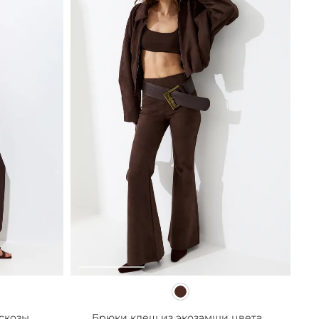
скозы
Брюки клеш из экозамши цвета...