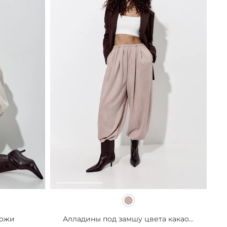
кожи
Алладины под замшу цвета какао...