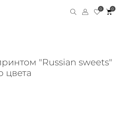
0
0
принтом "Russian sweets"
 цвета