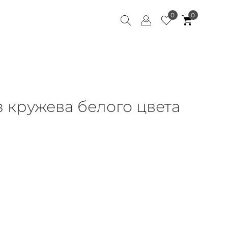
0
0
 кружева белого цвета