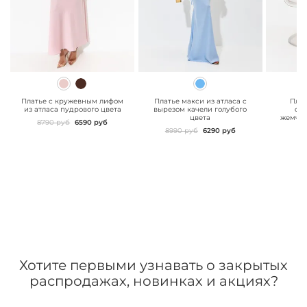
" class="js-prevent-
" class="js-prevent-
" class="
images">
images">
images"
Платье с кружевным лифом
Платье макси из атласа с
Плат
из атласа пудрового цвета
вырезом качели голубого
обо
цвета
жемчуж
8790 руб
6590 руб
8990 руб
6290 руб
Хотите первыми узнавать о закрытых
распродажах, новинках и акциях?