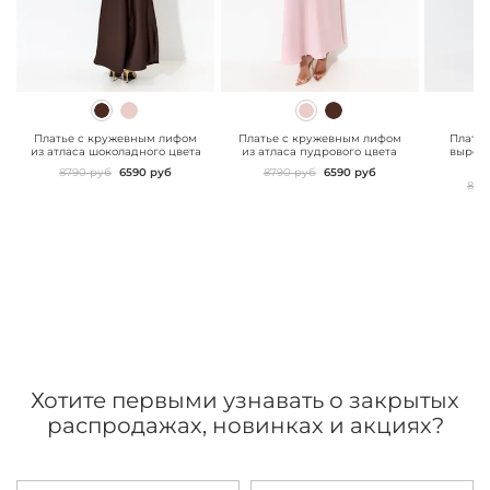
" class="js-prevent-
" class="js-prevent-
" class="
images">
images">
images"
Платье с кружевным лифом
Платье с кружевным лифом
Платье
из атласа шоколадного цвета
из атласа пудрового цвета
вырезо
8790 руб
6590 руб
8790 руб
6590 руб
899
Хотите первыми узнавать о закрытых
распродажах, новинках и акциях?