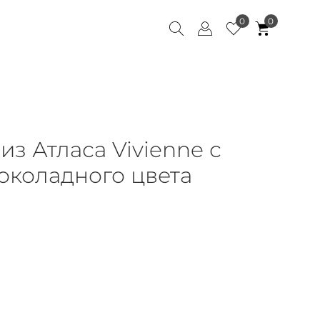
0
0
з Атласа Vivienne с
околадного цвета