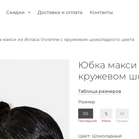
Скидки
Доставка и оплата
Контакты
 макси из Атласа Vivienne с кружевом шоколадного цвета
Юбка макси и
кружевом ш
Таблица размеров
Размер
XS
S
M
Последний
Мало
Продан
Цвет:
Шоколадный