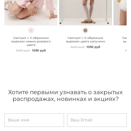
" class="js-prevent-
" class="js-prevent-
" class="
images">
images">
images"
Свитшот с V-образным
Свитшот с V-образным
Свит
вырезом нежно-розового
вырезом цвета капучино
выре
цвета
5590 руб
1090 руб
5590 руб
1090 руб
559
Хотите первыми узнавать о закрытых
распродажах, новинках и акциях?