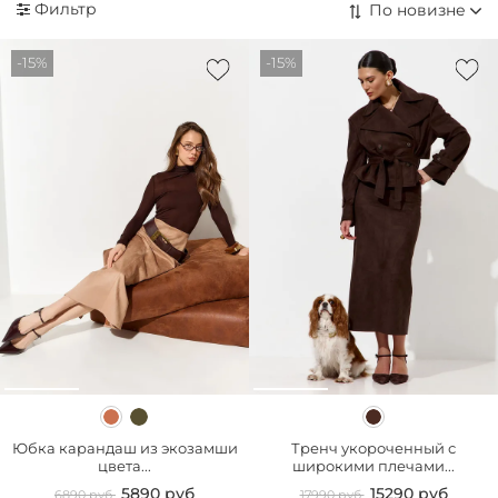
Фильтр
-15%
-15%
Юбка карандаш из экозамши
Тренч укороченный с
цвета...
широкими плечами...
5890 руб
15290 руб
6890 руб
17990 руб