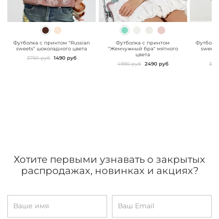
" class="js-prevent-
" class="js-prevent-
" class="
images">
images">
images"
Футболка с принтом "Russian
Футболка с принтом
Футболка
sweets" шоколадного цвета
"Жемчужный бра" мятного
sweets
цвета
3790 руб
1490 руб
4990 руб
2490 руб
379
Хотите первыми узнавать о закрытых
распродажах, новинках и акциях?