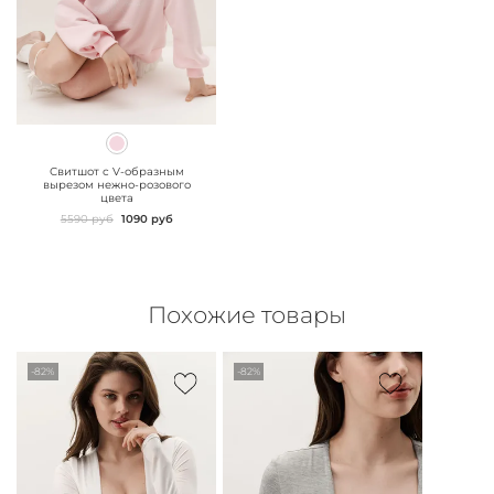
" class="js-prevent-
images">
Свитшот с V-образным
вырезом нежно-розового
цвета
5590 руб
1090 руб
Похожие товары
-82%
-82%