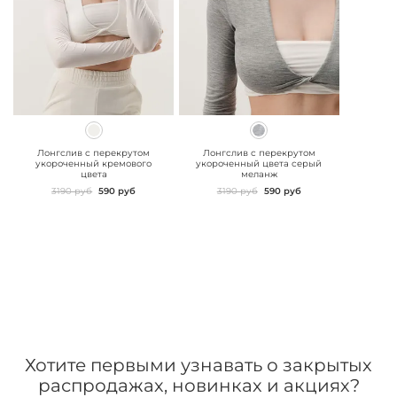
" class="js-prevent-
" class="js-prevent-
images">
images">
Лонгслив с перекрутом
Лонгслив с перекрутом
укороченный кремового
укороченный цвета серый
цвета
меланж
3190 руб
590 руб
3190 руб
590 руб
Хотите первыми узнавать о закрытых
распродажах, новинках и акциях?