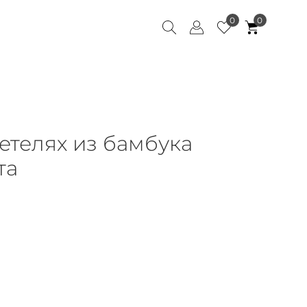
0
0
етелях из бамбука
та