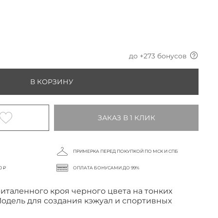
до +
273
бонусов
В КОРЗИНУ
ЗАКАЗ В 1 КЛИК
ПРИМЕРКА ПЕРЕД ПОКУПКОЙ ПО МСК И СПБ
0 ₽
ОПЛАТА БОНУСАМИ ДО 99%
италенного кроя черного цвета на тонких
Модель для создания кэжуал и спортивных