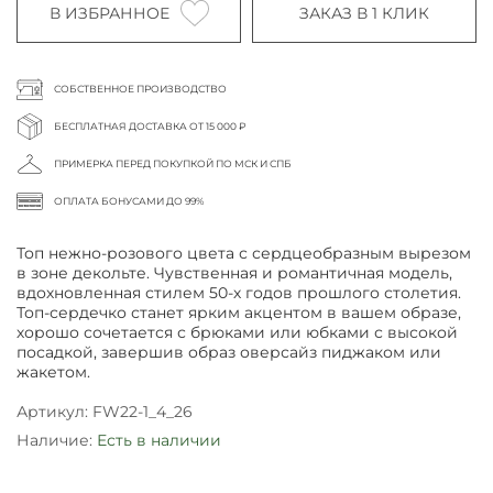
В ИЗБРАННОЕ
ЗАКАЗ В 1 КЛИК
СОБСТВЕННОЕ ПРОИЗВОДСТВО
БЕСПЛАТНАЯ ДОСТАВКА ОТ 15 000 ₽
ПРИМЕРКА ПЕРЕД ПОКУПКОЙ ПО МСК И СПБ
ОПЛАТА БОНУСАМИ ДО 99%
Топ нежно-розового цвета с сердцеобразным вырезом
в зоне декольте. Чувственная и романтичная модель,
вдохновленная стилем 50-х годов прошлого столетия.
Топ-сердечко станет ярким акцентом в вашем образе,
хорошо сочетается с брюками или юбками с высокой
посадкой, завершив образ оверсайз пиджаком или
жакетом.
Артикул:
FW22-1_4_26
Наличие:
Есть в наличии