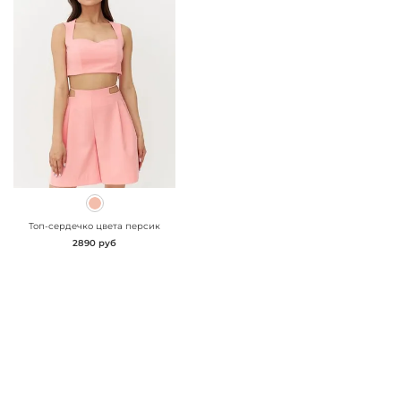
" class="js-prevent-
images">
Топ-сердечко цвета персик
2890 руб