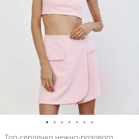
Топ-сердечко нежно-розового