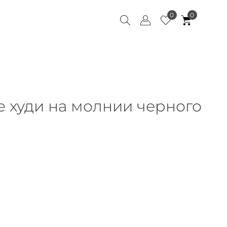
0
0
 худи на молнии черного