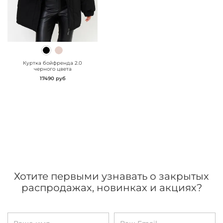
" class="js-prevent-
images">
Куртка бойфренда 2.0
черного цвета
17490 руб
Хотите первыми узнавать о закрытых
распродажах, новинках и акциях?