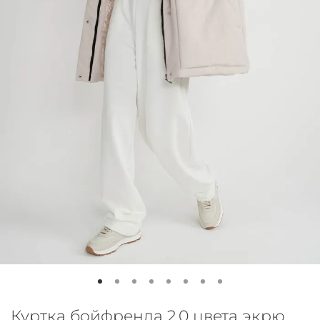
Куртка бойфренда 2.0 цвета экрю