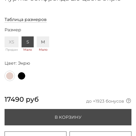
Таблица размеров
Размер
XS
S
M
Продан
Мало
Мало
Цвет:
Экрю
17490 руб
до +
1923
бонусов
В КОРЗИНУ