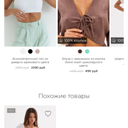
100% хлопок
100% хлопок
100% 
100% 
" class="js-prevent-
" class="js-prevent-
" class="
images">
images">
images"
Асимметричный топ из
Блуза с завязками из хлопка
Шорты и
джерси кремового цвета
stone wash шоколадного
49
цвета
2990 руб
2090 руб
4590 руб
890 руб
Похожие товары
-80%