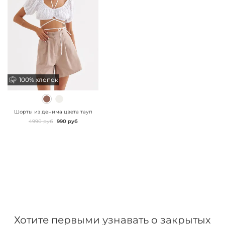
100% хлопок
100% хлопок
" class="js-prevent-
images">
Шорты из денима цвета тауп
4990 руб
990 руб
Хотите первыми узнавать о закрытых