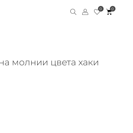
0
0
а молнии цвета хаки