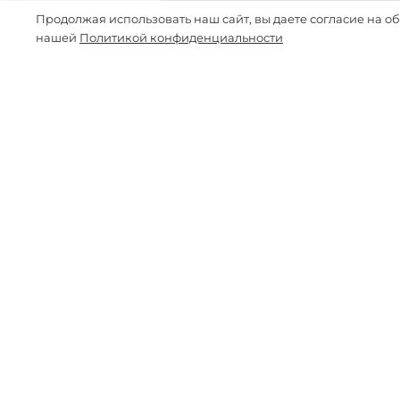
Продолжая использовать наш сайт, вы даете согласие на о
нашей
Политикой конфиденциальности
Покупателям
Доставка и оплата
Обмен и возврат
Вопросы и ответы
Подарочный сертификат
Личный кабинет
Программа лояльности