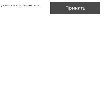
у сайта и соглашаетесь с
Принять
акрытых
Контакты
кциях?
+7(499) 113-31-75
а рекламную
нных в