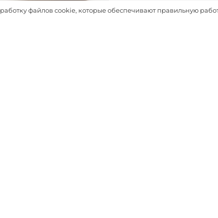
Таблица размеров
бработку файлов cookie, которые обеспечивают правильную работ
Выбрать
Хотите первыми узнавать о з
распродажах, новинках и а
Хочу!
Нажимая кнопку «Хочу», вы даёте согласие н
рассылку и обработку персональных да