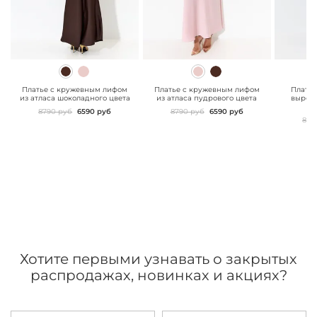
" class="js-prevent-
" class="js-prevent-
" class="
images">
images">
images"
Платье с кружевным лифом
Платье с кружевным лифом
Платье
из атласа шоколадного цвета
из атласа пудрового цвета
вырезо
8790 руб
6590 руб
8790 руб
6590 руб
899
Хотите первыми узнавать о закрытых
распродажах, новинках и акциях?