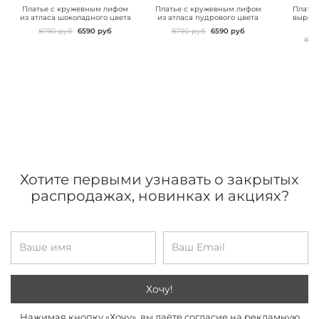
images">
images">
images"
Платье с кружевным лифом
Платье с кружевным лифом
Платье
из атласа шоколадного цвета
из атласа пудрового цвета
вырезо
8790 руб
6590 руб
8790 руб
6590 руб
899
Хотите первыми узнавать о закрытых
распродажах, новинках и акциях?
Хочу!
Нажимая кнопку «Хочу», вы даёте согласие на рекламную