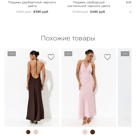
Пиджак двубортный черного
Пиджак свободный
Юбка 
цвета
костюмный черного цвета
сз
11990 руб
8390 руб
13790 руб
5490 руб
629
Похожие товары
-25%
-25%
-30%
" class="js-prevent-
" class="js-prevent-
" class="