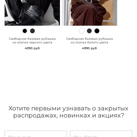
" class="js-prevent-
" class="js-prevent-
images">
images">
Свободная базовая рубашка
Свободная базовая рубашка
из хлопка черного цвета
из хлопка белого цвета
4990 руб
4990 руб
Хотите первыми узнавать о закрытых
распродажах, новинках и акциях?