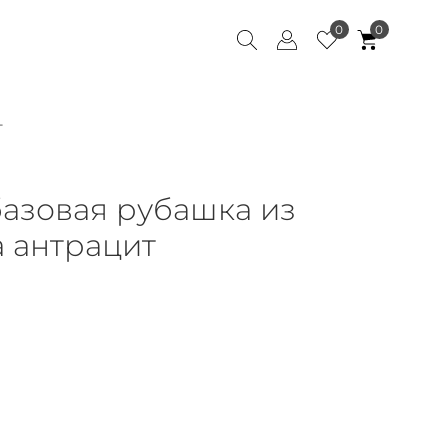
0
0
т
азовая рубашка из
а антрацит