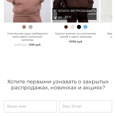
ВЛАГО-ВЕТРОЗАЩИТА
ВЛАГО-ВЕТРОЗАЩИТА
до -25°С
до -25°С
" class="js-prevent-
" class="js-prevent-
" class="
images">
images">
images"
Утепленное худи свободного
Куртка зимняя на утеплителе
Брюки
кроя цвета молочный
Isosoft в цвете шоколад
шок
шоколад
19790 руб
5490 руб
1590 руб
Хотите первыми узнавать о закрытых
распродажах, новинках и акциях?