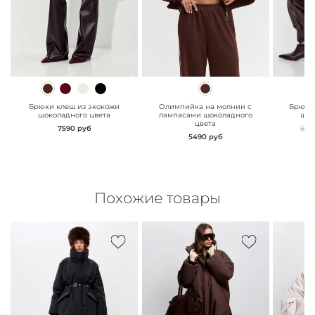
" class="js-prevent-
" class="js-prevent-
" class="
images">
images">
images"
Брюки клеш из экокожи
Олимпийка на молнии с
Брюки
шоколадного цвета
лампасами шоколадного
шок
цвета
7590 руб
859
5490 руб
Похожие товары