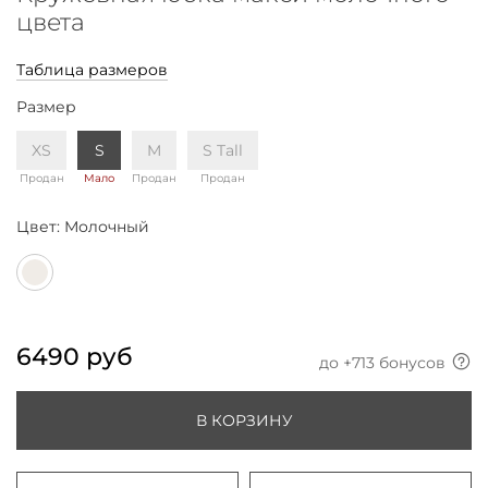
цвета
Таблица размеров
Размер
XS
S
M
S Tall
Продан
Мало
Продан
Продан
Цвет:
Молочный
6490 руб
до +
713
бонусов
В КОРЗИНУ