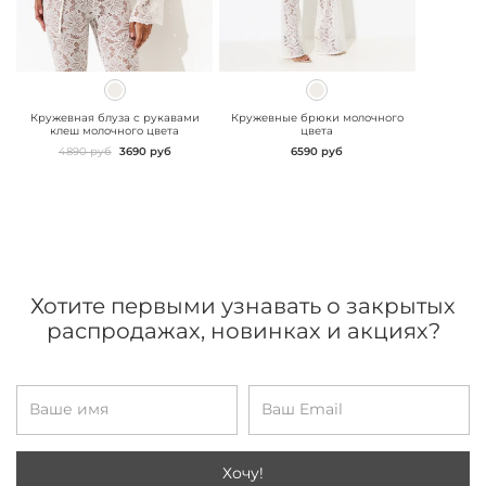
" class="js-prevent-
" class="js-prevent-
images">
images">
Кружевная блуза с рукавами
Кружевные брюки молочного
клеш молочного цвета
цвета
4890 руб
3690 руб
6590 руб
Хотите первыми узнавать о закрытых
распродажах, новинках и акциях?
Хочу!