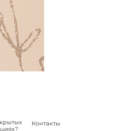
акрытых
Контакты
кциях?