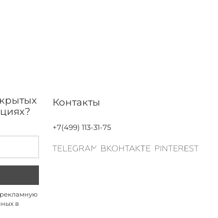
акрытых
Контакты
кциях?
+7(499) 113-31-75
а рекламную
нных в