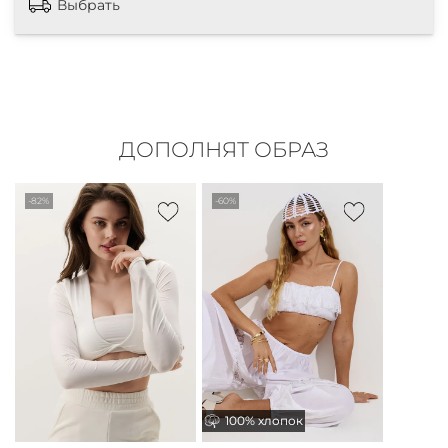
Выбрать
ДОПОЛНЯТ ОБРАЗ
-82%
-60%
100% хлопок
100% хлопок