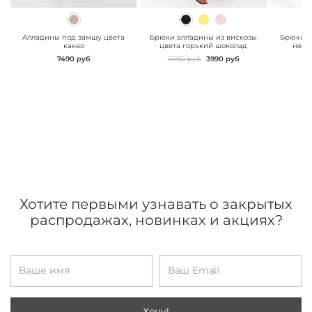
" class="js-prevent-
" class="js-prevent-
" class="
images">
images">
images"
Алладины под замшу цвета
Брюки алладины из вискозы
Брюки а
какао
цвета горький шоколад
нежн
7490 руб
6590 руб
3990 руб
Хотите первыми узнавать о закрытых
распродажах, новинках и акциях?
Хочу!