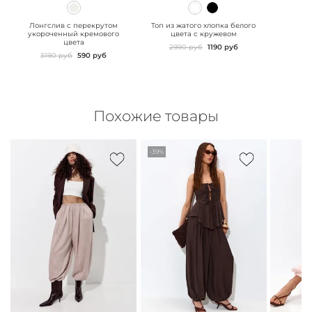
" class="js-prevent-
" class="js-prevent-
images">
images">
Лонгслив с перекрутом
Топ из жатого хлопка белого
укороченный кремового
цвета с кружевом
цвета
2990 руб
1190 руб
3190 руб
590 руб
Похожие товары
-39%