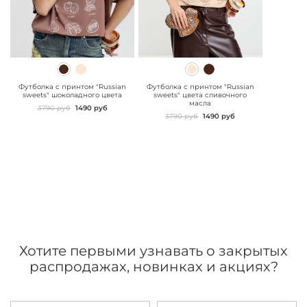
" class="js-prevent-
" class="js-prevent-
images">
images">
Футболка с принтом "Russian
Футболка с принтом "Russian
sweets" шоколадного цвета
sweets" цвета сливочного
масла
3790 руб
1490 руб
3790 руб
1490 руб
Хотите первыми узнавать о закрытых
распродажах, новинках и акциях?