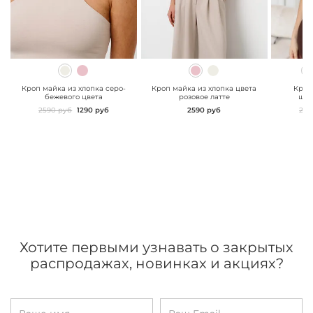
" class="js-prevent-
" class="js-prevent-
" class="
images">
images">
images"
Кроп майка из хлопка серо-
Кроп майка из хлопка цвета
Кроп
бежевого цвета
розовое латте
шок
2590 руб
1290 руб
2590 руб
259
Хотите первыми узнавать о закрытых
распродажах, новинках и акциях?