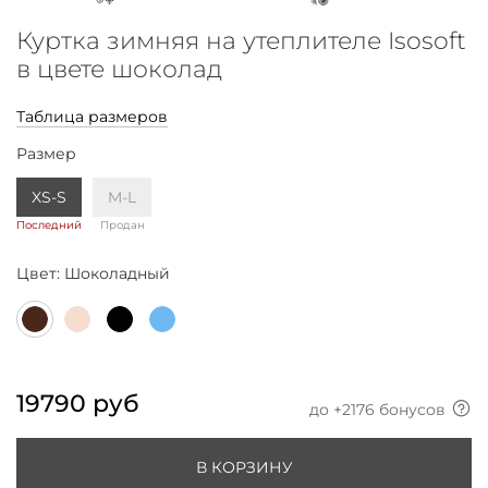
Куртка зимняя на утеплителе Isosoft
в цвете шоколад
Таблица размеров
Размер
XS-S
M-L
Последний
Продан
Цвет:
Шоколадный
19790 руб
до +
2176
бонусов
В КОРЗИНУ