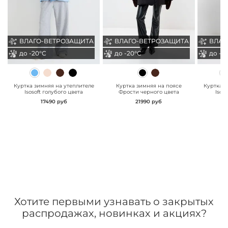
ВЛАГО-ВЕТРОЗАЩИТА
ВЛАГО-ВЕТРОЗАЩИТА
ВЛАГО-ВЕТРОЗАЩИТА
ВЛАГО-ВЕТРОЗАЩИТА
ВЛАГ
ВЛАГ
до -20°С
до -20°С
до -20°С
до -20°С
до -2
до -2
" class="js-prevent-
" class="js-prevent-
" class="
images">
images">
images"
Куртка зимняя на утеплителе
Куртка зимняя на поясе
Куртка з
Isosoft голубого цвета
Фрости черного цвета
Isos
17490 руб
21990 руб
Хотите первыми узнавать о закрытых
распродажах, новинках и акциях?