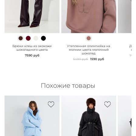
" class="js-prevent-
" class="js-prevent-
" class="
images">
images">
images"
Брюки клеш из экокожи
Утепленная олимпийка на
Дже
шоколадного цвета
молнии цвета молочный
ва
шоколад
7590 руб
799
5490 руб
1590 руб
Похожие товары