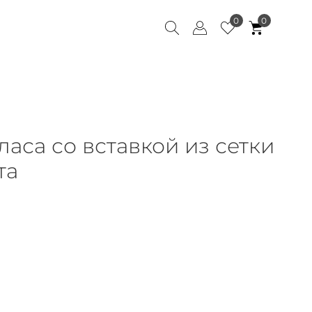
0
0
ласа со вставкой из сетки
та