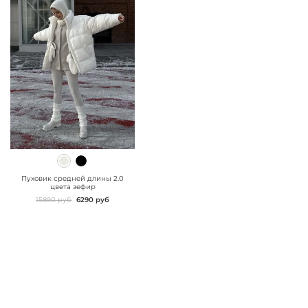
" class="js-prevent-
images">
Пуховик средней длины 2.0
цвета зефир
15890 руб
6290 руб