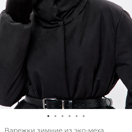
Варежки зимние из эко-меха