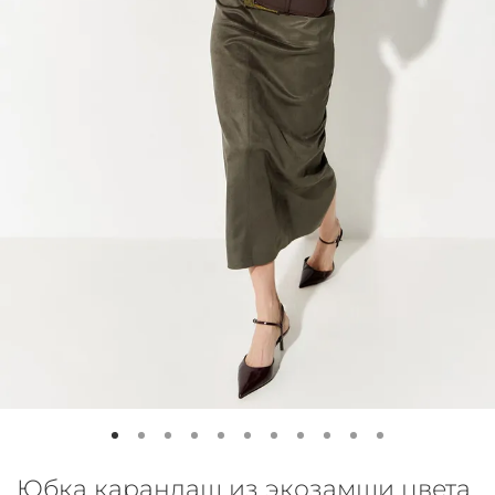
Юбка карандаш из экозамши цвета