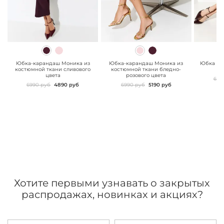
" class="js-prevent-
" class="js-prevent-
" class="
images">
images">
images"
Юбка-карандаш Моника из
Юбка-карандаш Моника из
Юбка ка
костюмной ткани сливового
костюмной ткани бледно-
цвета
розового цвета
689
6990 руб
4890 руб
6990 руб
5190 руб
Хотите первыми узнавать о закрытых
распродажах, новинках и акциях?