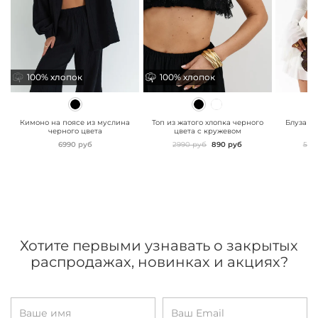
100% хлопок
100% хлопок
100% хлопок
100% хлопок
" class="js-prevent-
" class="js-prevent-
" class="
images">
images">
images"
Кимоно на поясе из муслина
Топ из жатого хлопка черного
Блуза с
черного цвета
цвета с кружевом
6990 руб
2990 руб
890 руб
579
Хотите первыми узнавать о закрытых
распродажах, новинках и акциях?