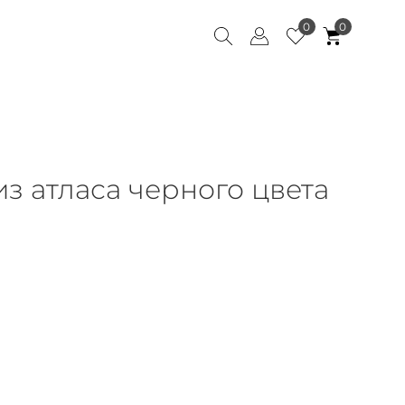
0
0
з атласа черного цвета