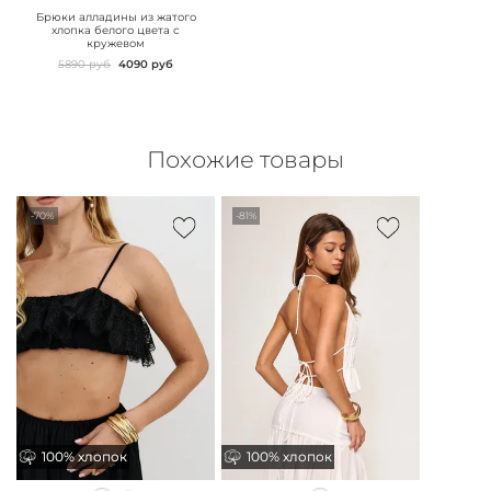
images">
Брюки алладины из жатого
хлопка белого цвета с
кружевом
5890 руб
4090 руб
Похожие товары
-70%
-81%
100% хлопок
100% хлопок
100% хлопок
100% хлопок