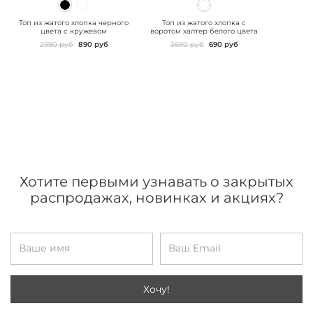
" class="js-prevent-
" class="js-prevent-
images">
images">
Топ из жатого хлопка черного
Топ из жатого хлопка с
цвета с кружевом
воротом халтер белого цвета
2990 руб
890 руб
3690 руб
690 руб
Хотите первыми узнавать о закрытых
распродажах, новинках и акциях?
Хочу!