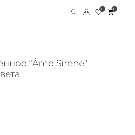
0
0
енное "Âme Sirène"
вета