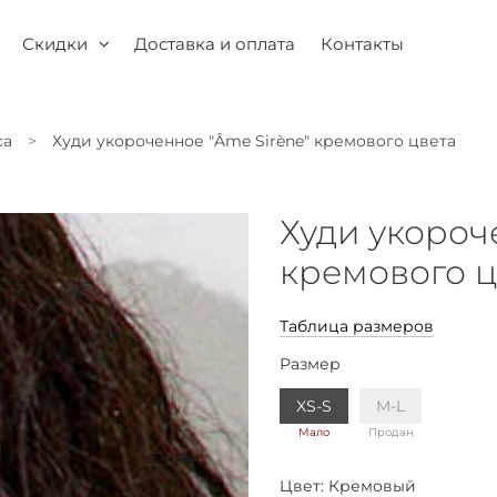
Скидки
Доставка и оплата
Контакты
са
Худи укороченное "Âme Sirène" кремового цвета
Худи укороч
кремового ц
Таблица размеров
Размер
XS-S
M-L
Мало
Продан
Цвет:
Кремовый