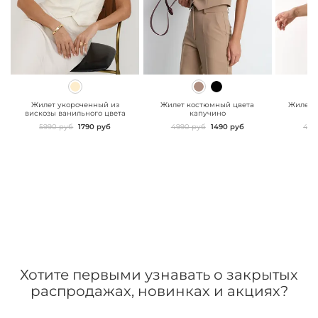
" class="js-prevent-
" class="js-prevent-
" class="
images">
images">
images"
Жилет укороченный из
Жилет костюмный цвета
Жилет 
вискозы ванильного цвета
капучино
5990 руб
1790 руб
4990 руб
1490 руб
499
Хотите первыми узнавать о закрытых
распродажах, новинках и акциях?