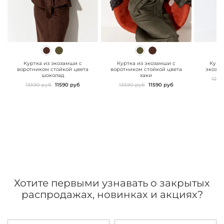
" class="js-prevent-
" class="js-prevent-
" class="
images">
images">
images"
Куртка из экозамши с
Куртка из экозамши с
Курт
воротником стойкой цвета
воротником стойкой цвета
экоза
шоколад
хаки
1299
13590 руб
11590 руб
13590 руб
11590 руб
Хотите первыми узнавать о закрытых
распродажах, новинках и акциях?