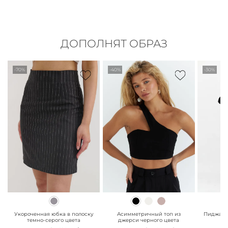
ДОПОЛНЯТ ОБРАЗ
-70%
-40%
-30%
" class="js-prevent-
" class="js-prevent-
" class="
images">
images">
images"
Укороченная юбка в полоску
Асимметричный топ из
Пиджак 
темно-серого цвета
джерси черного цвета