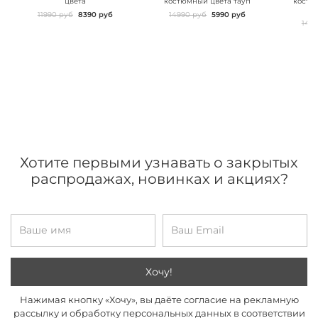
цвета
костюмный цвета тауп
костю
11990 руб
8390 руб
14990 руб
5990 руб
149
Хотите первыми узнавать о закрытых
распродажах, новинках и акциях?
Хочу!
Нажимая кнопку «Хочу», вы даёте согласие на рекламную
рассылку и обработку персональных данных в соответствии