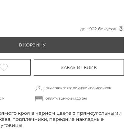
б
до +
922
бонусов
В КОРЗИНУ
ЗАКАЗ В 1 КЛИК
ПРИМЕРКА ПЕРЕД ПОКУПКОЙ ПО МСК И СПБ
0 ₽
ОПЛАТА БОНУСАМИ ДО 99%
ямого кроя в черном цвете с прямоугольными
кава, подплечники, передние накладные
пуговицы.