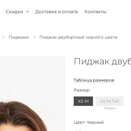
Скидки
Доставка и оплата
Контакты
Пиджаки
Пиджак двубортный черного цвета
Пиджак двуб
Таблица размеров
Размер
XS-M
XS-M Tall
Продан
Цвет:
Черный